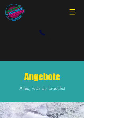
RWS-Berne
040-6448008
Angebote
Alles, was du brauchst