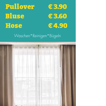
Pullover
€ 3.90
Bluse
€ 3.60
Hose
€ 4.90
Waschen*Reinigen*Bügeln